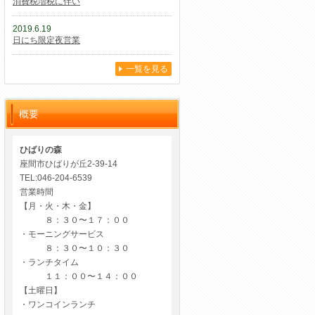
消費税増税に伴い
2019.6.19
日にち限定夜営業
一覧を見る
概要
ひばりの森
座間市ひばりが丘2-39-14
TEL:046-204-6539
営業時間
【月・火・木・金】
８：３０〜１７：００
・モーニングサービス
８：３０〜１０：３０
・ランチタイム
１１：００〜１４：００
【土曜日】
・ワンコインランチ